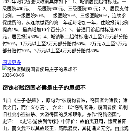
2022年河北省医保政策具体如下：1、城镇居民起付标准。一
级医院400元、二级医院600元、三级医院900元；2、居民支付
比例。一级医院80%、二级医院70%、三级医院60%，连续参
保缴费的，从连续缴费的第二年起每增加一年，住院报销比例
提高1%，最高增加10个百分点；3、普通门诊起付标准200
元，居民报销50%；4、城镇职工起付标准以上至1万元部分赔
付50%，1万元以上至2万元部分赔付60%，2万元以上至3万元
部分赔付70%，3万元以上至4万元部分赔付80%
阅读更多
2026-08-06
窃铢者贼窃国者侯是庄子的思想不
出自《庄子·胠箧》，原句为“彼窃钩者诛，窃国者为诸侯；诸
侯之门，而仁义存焉“。 含义： 以“窃钩者诛，窃国者侯”讥刺
旧社会小盗被杀、大盗得国的反常现象。亦作“窃钩盗国”。
史评： 《史记·游侠列传序》中评价：故伯夷丑周，饿死首阳
山，而文武不以其故贬王；跖蹻暴戾，其徒诵义无穷。由此观